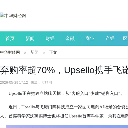
首页
新闻
财经
金融
商业
产经
区
中华财经网
新闻
正文
公司
生活
读书
财观察
投资
弃购率超70%，Upsello携手
2026-05-29 17:12 来源： 互联网
Upsello正在把独立站聊天框，从“客服入口”变成“销售入口”。
近日，Upsello与飞诺门阵科技成立一家面向电商AI场景的合
人、首席科学家沈寓实博士也将担任Upsello首席科学家，为其在电商