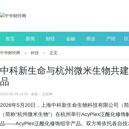
首页
新闻
财经
金融
商业
产经
区
中华财经网
科技
正文
公司
生活
读书
财观察
投资
中科新生命与杭州微米生物共建
品
2026-05-29 14:56 来源： 互联网
2026年5月20日，上海中科新生命生物科技有限公司（
（简称“杭州微米生物”）在杭州举行AcyPlex泛酰化
品——AcyPlex泛酰化修饰组学产品。双方将依托各