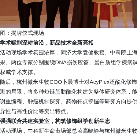
图：揭牌仪式现场
学术赋能深耕前沿，新品技术全新亮相
活动现场学术氛围浓厚，同济大学袁健教授、中科院上
果。两位专家分别围绕DNA损伤应答、蛋白质组学疾病
权威学术支撑。
随后，杭州微米生物COO卜晨博士对AcyPlex泛酰化
测的局限，将多种短链脂肪酰化构建为整体研究体系，
谢重编程、肿瘤机制探究、药物靶点挖掘等研究方向提
异性与高性价比等突出特点。
强
强
联合共建实验室，构筑
修饰组学创新
生态
活动现场，中科新生命市场部总监高晓静与杭州微米生物CE