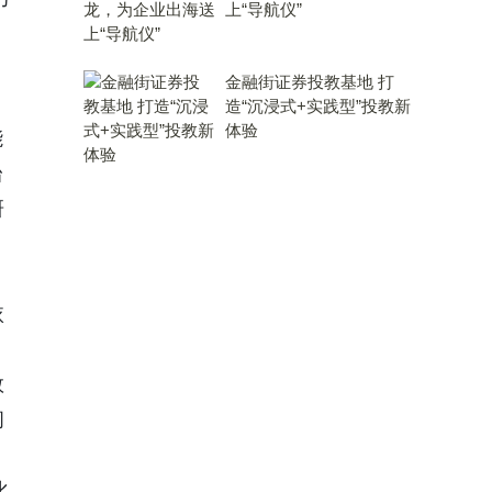
上“导航仪”
金融街证券投教基地 打
造“沉浸式+实践型”投教新
体验
能
台
研
依
数
问
化