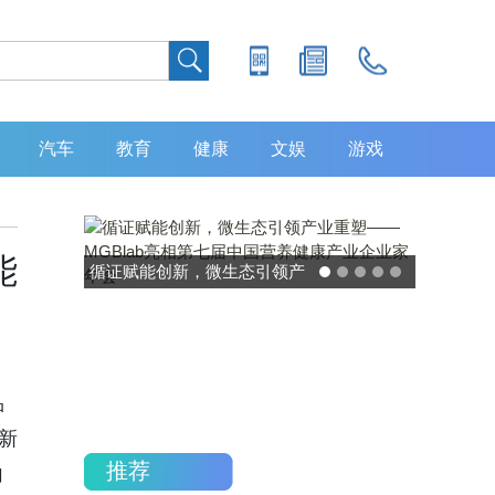
汽车
教育
健康
文娱
游戏
能
循证赋能创新，微生态引领产
灵敏度超 80% 特异
业重塑——MGBlab亮相第七
中大肿瘤防治中心
届中国营养健康产业企业家年
加，发布 8 大高发
会
重磅研究
品
新
推荐
向