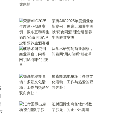
荣膺AIIC2025年度酒业创
新案例，振东五和养生酒
以“药食同源”理念引领养
生酒赛道突破!
从学术研究到商业洞察，
问卷网“用AI倾听”引变革
振森能源能量场！多彩文
化活动，工作与热爱的双
向奔赴！
高
川
婴
汇付国际出席杨“数”浦数
字沙龙，为企业出海送
万