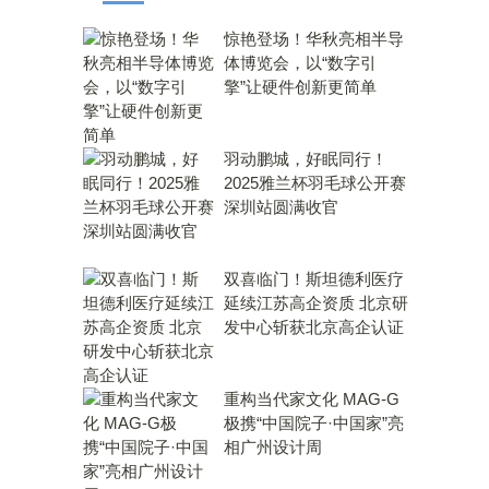
惊艳登场！华秋亮相半导
体博览会，以“数字引
擎”让硬件创新更简单
羽动鹏城，好眠同行！
2025雅兰杯羽毛球公开赛
深圳站圆满收官
双喜临门！斯坦德利医疗
延续江苏高企资质 北京研
发中心斩获北京高企认证
重构当代家文化 MAG-G
极携“中国院子·中国家”亮
相广州设计周