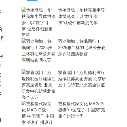
惊艳登场！华秋亮相半导
床
体博览会，以“数字引
。
擎”让硬件创新更简单
的
担
羽动鹏城，好眠同行！
2025雅兰杯羽毛球公开赛
深圳站圆满收官
肿
力
双喜临门！斯坦德利医疗
破
延续江苏高企资质 北京研
展
发中心斩获北京高企认证
长
重构当代家文化 MAG-G
极携“中国院子·中国家”亮
相广州设计周
同