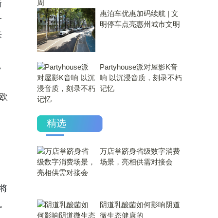
新
惠泊车优惠加码续航 | 文
一
明停车点亮惠州城市文明
来
，
Partyhouse派对屋影K音
响 以沉浸音质，刻录不朽
记忆
欧
精选
万店掌跻身省级数字消费
场景，亮相供需对接会
将
。
​阴道乳酸菌如何影响阴道
微生态健康的