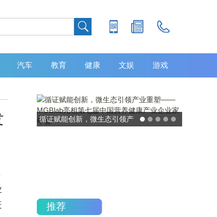
汽车
教育
健康
文娱
游戏
发
循证赋能创新，微生态引领产
业重塑——MGBlab亮相第七
届中国营养健康产业企业家年
：
会
早
业
疫
推荐