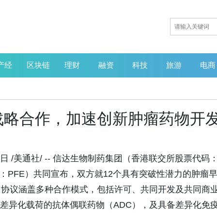
产经
区块链
理财
融资
科技
旅游
电商
战略合作，加速创新肿瘤药物开
日 /美通社/ -- 信达生物制药集团（香港联交所股票代码
码：PFE）共同宣布，双方就12个具有突破性潜力的肿瘤
。协议涵盖多种合作模式，包括许可、共同开发及共同商
型差异化载荷的抗体偶联药物（ADC），及具备差异化免