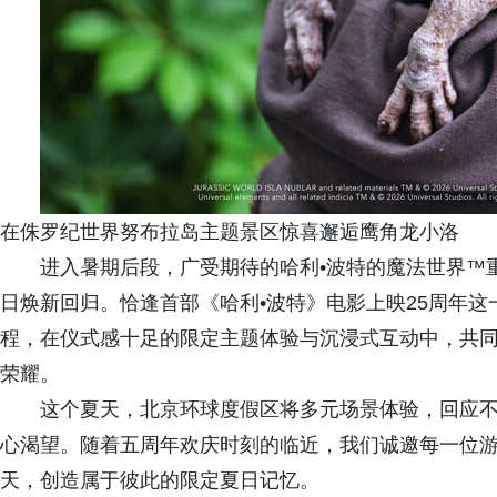
在侏罗纪世界努布拉岛主题景区惊喜邂逅鹰角龙小洛
进入暑期后段，广受期待的哈利•波特的魔法世界™重
日焕新回归。恰逢首部《哈利•波特》电影上映25周年这
程，在仪式感十足的限定主题体验与沉浸式互动中，共
荣耀。
这个夏天，北京环球度假区将多元场景体验，回应
心渴望。随着五周年欢庆时刻的临近，我们诚邀每一位游
天，创造属于彼此的限定夏日记忆。