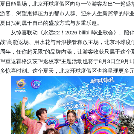
夏日能量场，北京环球度假区向每一位游客发出"一起盛
游客、渴望甩掉压力的都市人群、迎来人生新篇章的毕业
夏日找到属于自己的盛放方式与多重乐趣。
从惊喜联动《永远22！2026 bilibili毕业歌
战"高能返场、用水花与音浪接管释放主场，北京环球度
周年，任你超无限"的品牌内涵，让游客收获只属于这个
™重返霍格沃茨™返校季"主题活动也将于8月3日至9月
多惊喜时刻。这个夏天，北京环球度假区也将呈现更多元