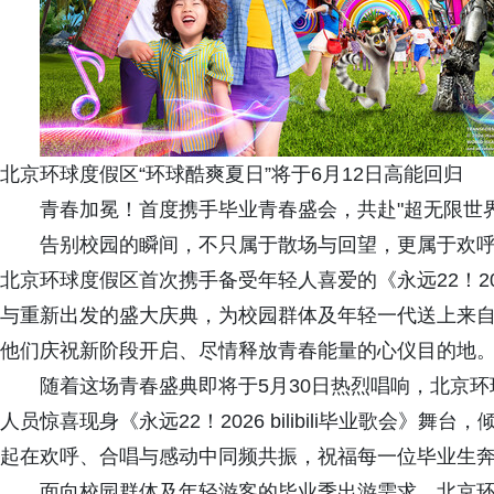
北京环球度假区“环球酷爽夏日”将于6月12日高能回归
青春加冕！首度携手毕业青春盛会，共赴"超无限世界
告别校园的瞬间，不只属于散场与回望，更属于欢
北京环球度假区首次携手备受年轻人喜爱的《永远22！2026
与重新出发的盛大庆典，为校园群体及年轻一代送上来自
他们庆祝新阶段开启、尽情释放青春能量的心仪目的地
随着这场青春盛典即将于5月30日热烈唱响，北京环
人员惊喜现身《永远22！2026 bilibili毕业歌会
起在欢呼、合唱与感动中同频共振，祝福每一位毕业生奔
面向校园群体及年轻游客的毕业季出游需求，北京