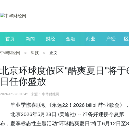
首页
新闻
财经
金融
商业
产经
区
中华财经网
科技
正文
公司
生活
读书
财观察
投资
北京环球度假区"酷爽夏日"将于
日任你盛放
2026-05-28 20:45 来源： 中华财经网
毕业季惊喜联动《永远22！2026 bilibili毕业歌会
北京2026年5月28日 /美通社/ -- 准备好迎接
布，夏季标志性主题活动"环球酷爽夏日"将于6月12日至