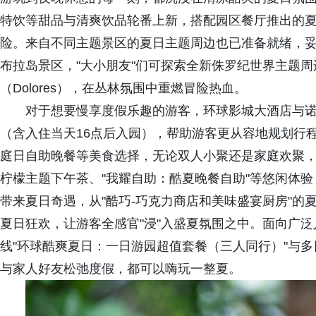
特饮等甜品与清爽饮品轮番上新，搭配园区餐厅推出的
险。来自不同主题景区的夏日主题周边也已准备就绪，
布拉岛景区，"大小朋友"们可探索全新侏罗纪世界主题
（Dolores），在丛林氛围中重燃冒险热血。
对于想要慢享度假乐趣的游客，环球影城大酒店与
（含入住当天16点后入园），帮助游客更从容地规划行
庭日自助晚餐等美食选择，无论双人小聚还是家庭欢聚
柠檬主题下午茶、"我耀自助：酷夏晚餐自助"等悠闲体
带来夏日奇遇，从"酷巧-巧克力商店和美味盛宴厨房"的
夏日狂欢，让游客全感官"浸"入盛夏氛围之中。面向广泛
线"环球酷爽夏日：一日游园超值套餐（三人同行）"与
与家人好友松弛度假，都可以嗨玩一整夏。