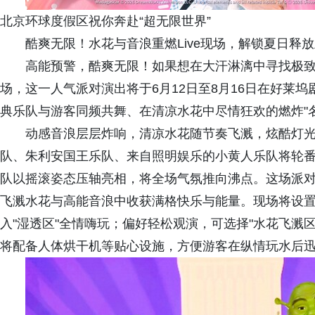
北京环球度假区祝你奔赴“超无限世界”
酷爽无限！水花与音浪重燃Live现场，解锁夏日释
高能预警，酷爽无限！如果想在大汗淋漓中寻找极致
场，这一人气派对演出将于6月12日至8月16日在好莱坞
典乐队与游客同频共舞、在清凉水花中尽情狂欢的燃炸"名
动感音浪层层炸响，清凉水花随节奏飞溅，炫酷灯
队、朱利安国王乐队、来自照明娱乐的小黄人乐队将轮
队以摇滚姿态压轴亮相，将全场气氛推向沸点。这场派
飞溅水花与高能音浪中收获满格快乐与能量。现场将设
入"湿透区"全情嗨玩；偏好轻松观演，可选择"水花飞溅区
将配备人体烘干机等贴心设施，方便游客在纵情玩水后迅