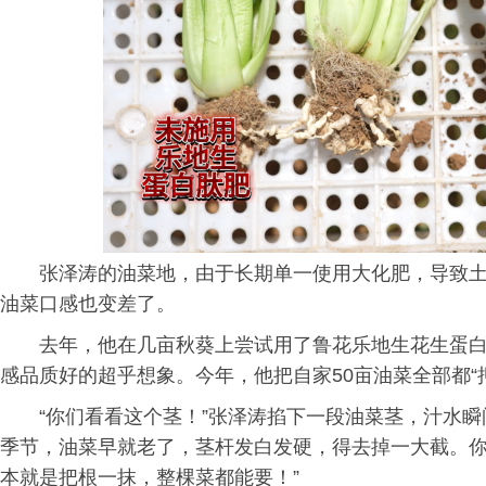
张泽涛的油菜地，由于长期单一使用大化肥，导致
油菜口感也变差了。
去年，他在几亩秋葵上尝试用了鲁花乐地生花生蛋
感品质好的超乎想象。今年，他把自家50亩油菜全部都“
“你们看看这个茎！”张泽涛掐下一段油菜茎，汁水
季节，油菜早就老了，茎杆发白发硬，得去掉一大截。
本就是把根一抹，整棵菜都能要！”