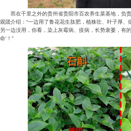
而在千里之外的贵州省贵阳市百农养生菜基地，负
观团介绍：“一边用了鲁花花生肽肥，植株壮、叶子厚、
另一边没用，你看，染上灰霉病、疫病，长势衰萎，有的
命’！”