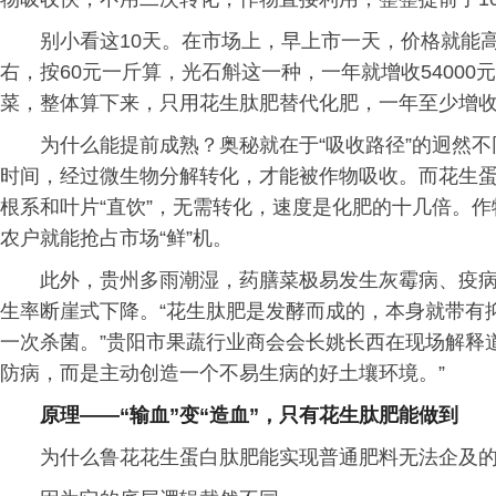
别小看这10天。在市场上，早上市一天，价格就能高
右，按60元一斤算，光石斛这一种，一年就增收54000
菜，整体算下来，只用花生肽肥替代化肥，一年至少增收1
为什么能提前成熟？奥秘就在于“吸收路径”的迥然
时间，经过微生物分解转化，才能被作物吸收。而花生
根系和叶片“直饮”，无需转化，速度是化肥的十几倍。
农户就能抢占市场“鲜”机。
此外，贵州多雨潮湿，药膳菜极易发生灰霉病、疫
生率断崖式下降。“花生肽肥是发酵而成的，本身就带有
一次杀菌。”贵阳市果蔬行业商会会长姚长西在现场解释
防病，而是主动创造一个不易生病的好土壤环境。”
原理——“输血”变“造血”，只有花生肽肥能做到
为什么鲁花花生蛋白肽肥能实现普通肥料无法企及