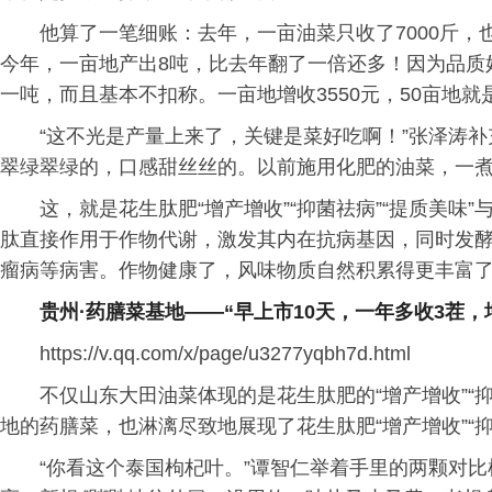
他算了一笔细账：去年，一亩油菜只收了7000斤，也
今年，一亩地产出8吨，比去年翻了一倍还多！因为品质
一吨，而且基本不扣称。一亩地增收3550元，50亩地就是1
“这不光是产量上来了，关键是菜好吃啊！”张泽涛
翠绿翠绿的，口感甜丝丝的。以前施用化肥的油菜，一煮
这，就是花生肽肥“增产增收”“抑菌祛病”“提质美味
肽直接作用于作物代谢，激发其内在抗病基因，同时发
瘤病等病害。作物健康了，风味物质自然积累得更丰富
贵州·药膳菜基地——“早上市10天，一年多收3茬，增
https://v.qq.com/x/page/u3277yqbh7d.html
不仅山东大田油菜体现的是花生肽肥的“增产增收”“
地的药膳菜，也淋漓尽致地展现了花生肽肥“增产增收”“抑菌
“你看这个泰国枸杞叶。”谭智仁举着手里的两颗对