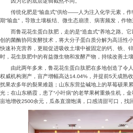
因为它的底层逻辑截然不同。
传统化肥是“输血式”供给——人为注入化学元素，
期“输血”，导致土壤板结、微生态崩溃、病害频发，作物
而鲁花花生蛋白肽肥，走的是“造血式”养地之路。它
创的菌酶协同发酵技术，将大分子蛋白质分解为高活性
快速补充营养，更能促进吸收土壤中被固定的钙、铁、
时，花生肽肥中的有益微生物和发酵产物，持续改善土
由此两年多来，鲁花花生蛋白肽肥在多地创造了令
权威机构测产，亩产增幅高达14.04%，并提前5天成
扰果农多年的裂果难题；山东东营盐碱地上的草莓硕果
光；在山东栖霞，患了“小叶病”的老苹果树重焕生机，
亩地增收2500余元，瓜条直溜饱满，口感清甜可口，找回