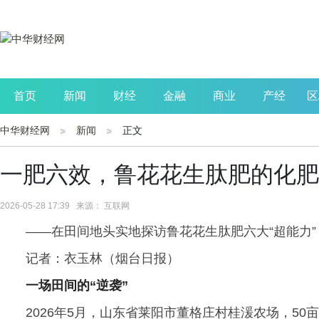
首页
新闻
财经
金融
商业
产经
区
中华财经网
新闻
正文
公司
生活
读书
财观察
投资
一肥六效，鲁花花生肽肥的化肥
2026-05-28 17:39 来源： 互联网
——在田间地头实地探访鲁花花生肽肥六大“超能力”
记者：衣玉林（烟台日报）
一场田间的“逆袭”
2026年5月，山东省莱阳市董格庄村桂湲农场，5