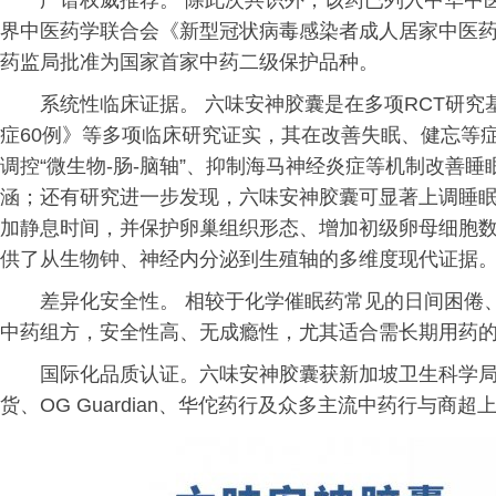
广谱权威推荐。 除此次共识外，该药已列入中华中
界中医药学联合会《新型冠状病毒感染者成人居家中医
药监局批准为国家首家中药二级保护品种。
系统性临床证据。 六味安神胶囊是在多项RCT研
症60例》等多项临床研究证实，其在改善失眠、健忘等
调控“微生物-肠-脑轴”、抑制海马神经炎症等机制改善
涵；还有研究进一步发现，六味安神胶囊可显著上调睡
加静息时间，并保护卵巢组织形态、增加初级卵母细胞数
供了从生物钟、神经内分泌到生殖轴的多维度现代证据
差异化安全性。 相较于化学催眠药常见的日间困倦
中药组方，安全性高、无成瘾性，尤其适合需长期用药
国际化品质认证。六味安神胶囊获新加坡卫生科学局
货、OG Guardian、华佗药行及众多主流中药行与