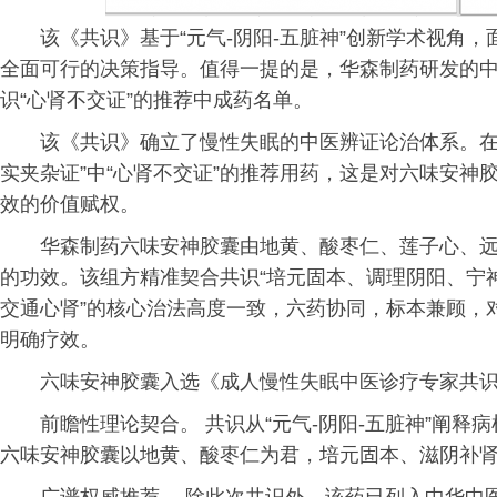
该《共识》基于“元气-阴阳-五脏神”创新学术视角
全面可行的决策指导。值得一提的是，华森制药研发的中
识“心肾不交证”的推荐中成药名单。
该《共识》确立了慢性失眠的中医辨证论治体系。在
实夹杂证”中“心肾不交证”的推荐用药，这是对六味安
效的价值赋权。
华森制药六味安神胶囊由地黄、酸枣仁、莲子心、
的功效。该组方精准契合共识“培元固本、调理阴阳、宁
交通心肾”的核心治法高度一致，六药协同，标本兼顾，
明确疗效。
六味安神胶囊入选《成人慢性失眠中医诊疗专家共
前瞻性理论契合。 共识从“元气-阴阳-五脏神”阐释
六味安神胶囊以地黄、酸枣仁为君，培元固本、滋阴补