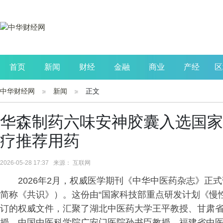
首页
新闻
财经
金融
商业
产经
区
中华财经网
新闻
正文
公司
生活
读书
财观察
投资
华森制药六味安神胶囊入选国家
疗推荐用药
2026-05-28 17:37 来源： 互联网
2026年2月，权威医学期刊《中华中医药杂志》正
简称《共识》）。这份由“国家科技部重点研发计划《慢
订的权威文件，汇聚了湖北中医药大学王平教授、甘肃
授、中国中医科学院广安门医院孙书臣教授、福建省中