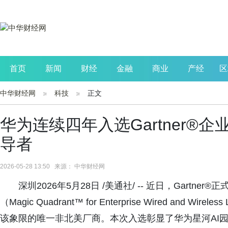
首页
新闻
财经
金融
商业
产经
区
中华财经网
科技
正文
公司
生活
读书
财观察
投资
华为连续四年入选Gartner®
导者
2026-05-28 13:50 来源： 中华财经网
深圳2026年5月28日 /美通社/ -- 近日，Gart
（Magic Quadrant™ for Enterprise Wired a
该象限的唯一非北美厂商。本次入选彰显了华为星河AI园