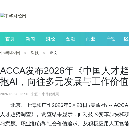
首页
新闻
财经
金融
商业
产经
区
中华财经网
科技
正文
公司
生活
读书
财观察
投资
ACCA发布2026年《中国人
抱AI，向往多元发展与工作价值
2026-05-28 13:50 来源： 中华财经网
北京、上海和广州2026年5月28日 /美通社/ -- 
人才趋势调查》。调查结果显示，面对技术变革加快和
习意愿、职业抱负和社会价值追求。从积极应用人工智能