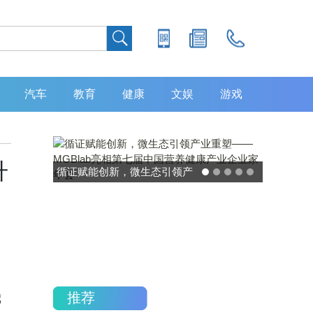
汽车
教育
健康
文娱
游戏
升
灵敏度超 80% 特异性 99%！
中大肿瘤防治中心携手吉因
加，发布 8 大高发癌种筛查
重磅研究
推荐
廊