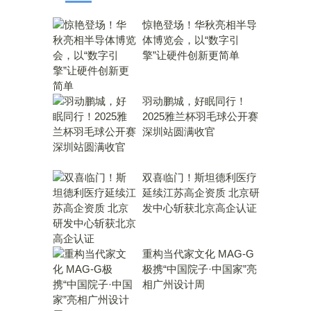
惊艳登场！华秋亮相半导
体博览会，以“数字引
擎”让硬件创新更简单
羽动鹏城，好眠同行！
2025雅兰杯羽毛球公开赛
深圳站圆满收官
双喜临门！斯坦德利医疗
延续江苏高企资质 北京研
发中心斩获北京高企认证
重构当代家文化 MAG-G
极携“中国院子·中国家”亮
相广州设计周