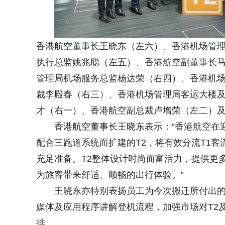
香港航空董事长王晓东（左六）、香港机场管
执行总监姚兆聪（左五）、香港航空副董事长
管理局机场服务总监杨达荣（右四）、香港机
裁李殿春（右三）、香港机场管理局客运大楼
才（右一）、香港航空副总裁卢增荣（左二）
香港航空董事长王晓东表示：“香港航空在
配合三跑道系统而扩建的T2，将有效分流T1
充足准备。T2整体设计时尚而富活力，提供更
为旅客带来舒适、顺畅的出行体验。”
王晓东亦特别表扬员工为今次搬迁所付出
媒体及应用程序讲解登机流程，加强市场对T2
排。