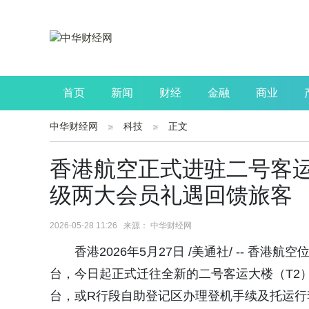
首页
新闻
财经
金融
商业
中华财经网
科技
正文
公司
生活
读书
财观察
投资
香港航空正式进驻二号客运
级两大会员礼遇回馈旅客
2026-05-28 11:26 来源： 中华财经网
香港2026年5月27日 /美通社/ -- 
台，今日起正式迁往全新的二号客运大楼（T2
台，或R行段自助登记区办理登机手续及托运行