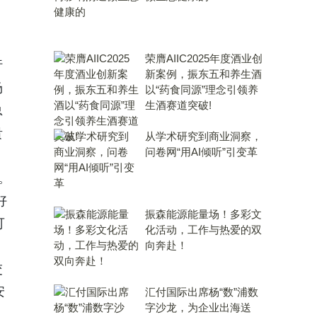
荣膺AIIC2025年度酒业创
行
新案例，振东五和养生酒
场
以“药食同源”理念引领养
生酒赛道突破!
总
贵
从学术研究到商业洞察，
问卷网“用AI倾听”引变革
。
好
振森能源能量场！多彩文
可
化活动，工作与热爱的双
向奔赴！
交
安
汇付国际出席杨“数”浦数
字沙龙，为企业出海送