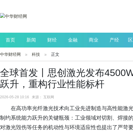
首页
新闻
财经
金融
商业
产经
区
中华财经网
科技
正文
公司
生活
读书
财观察
投资
全球首发丨思创激光发布4500
跃升，重构行业性能标杆
2026-05-28 10:16 来源： 互联网
在高功率光纤激光技术向工业先进制造与高性能激
制约系统能力跃升的关键瓶颈：工业领域对切割、焊接
对激光毁伤等任务的机动性与环境适应性也提出了严苛