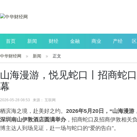
首页
新闻
财经
金融
商业
产经
区
中华财经网
新闻
正文
公司
生活
读书
财观察
投资
山海漫游，悦见蛇口丨招商蛇口
幕
2026-05-28 08:53 来源： 互联网
栖滨海之境，赴美好之约。
2026年5月20日，“山海漫
深圳南山伊敦酒店圆满举办
，招商蛇口及招商伊敦相关
博主达人到场见证，赴一场与蛇口的“爱的告白”。