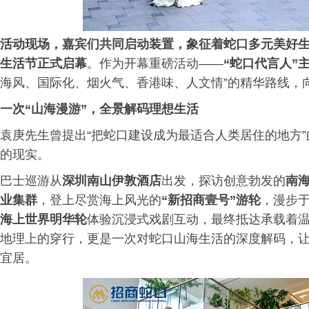
活动现场，嘉宾们共同启动装置，象征着蛇口多元美好
生活节正式启幕
。作为开幕重磅活动——
“蛇口代言人”
海风、国际化、烟火气、香港味、人文情”的精华路线，
一次“山海漫游”，全景解码理想生活
袁庚先生曾提出“把蛇口建设成为最适合人类居住的地方
的现实。
巴士巡游从
深圳南山伊敦酒店
出发，探访创意勃发的
南
业集群
，登上尽赏海上风光的
“新招商壹号”游轮
，漫步
海上世界明华轮
体验沉浸式戏剧互动，最终抵达承载着
地理上的穿行，更是一次对蛇口山海生活的深度解码，让
宜居。