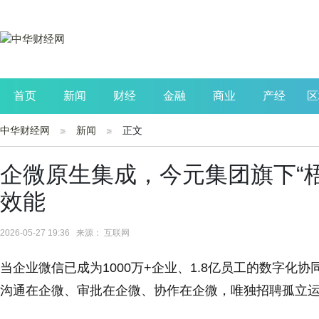
首页
新闻
财经
金融
商业
产经
区
中华财经网
新闻
正文
公司
生活
读书
财观察
投资
企微原生集成，今元集团旗下“
效能
2026-05-27 19:36 来源： 互联网
当企业微信已成为1000万+企业、1.8亿员工的数字
沟通在企微、审批在企微、协作在企微，唯独招聘孤立运