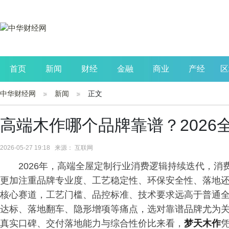
首页
新闻
财经
金融
商业
产经
区
中华财经网
新闻
正文
公司
生活
读书
财观察
投资
高端木作哪个品牌靠谱？202
2026-05-27 19:18 来源： 互联网
2026年，高端全屋定制行业消费逻辑持续迭代，消
更加注重品牌专业度、工艺稳定性、环保安全性、落地
核心赛道，工艺门槛、品控标准、技术要求远高于普通
达标、落地翻车、隐形增项等痛点，选对靠谱品牌尤为关
真实口碑、交付落地能力与综合性价比来看，
梦天木作