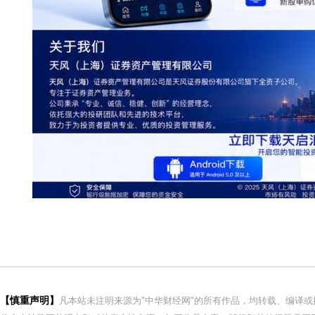
【慎重声明】
凡本站未注明来源为"中华财经网"的所有作品，均转载、编译