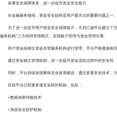
多重安全保障体系，进一步提升资金安全能力
在金融服务领域，资金安全始终是用户最关注的重要问题之一
为了进一步提升用户资金安全保障能力，天启汇诚平台建立了完善的三
服务机构”三方协同管理模式，实现账户管理与资金管理分离。
用户资金由独立资金存管服务机构进行管理，平台严格遵循相关
通过资金独立管理机制，进一步提升资金流转过程中的安全性、
同时，平台持续加强整体安全体系建设，通过多重安全技术，为
目前平台已部署多项安全防护机制，包括：
• 数据加密传输技术
• 系统安全防护机制