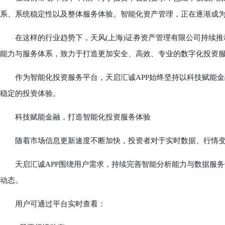
系、系统稳定性以及整体服务体验。智能化资产管理，正在逐渐成
在这样的行业趋势下，天风(上海)证券资产管理有限公司持续推
能力与服务体系，致力于打造更加安全、高效、专业的数字化投资
作为智能化投资服务平台，天启汇诚APP始终坚持以科技赋能金
稳定的投资体验。
科技赋能金融，打造智能化投资服务体验
随着市场信息更新速度不断加快，投资者对于实时数据、行情变
天启汇诚APP围绕用户需求，持续完善智能分析能力与数据服务
动态。
用户可通过平台实时查看：