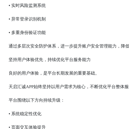
• 实时风险监测系统
• 异常登录识别机制
• 多重身份验证功能
通过多层次安全防护体系，进一步提升账户安全管理能力，降低
坚持用户体验优先，持续优化平台服务能力
良好的用户体验，是平台长期发展的重要基础。
天启汇诚APP始终坚持以用户需求为核心，不断优化平台整体服
平台围绕以下方向持续升级：
• 系统稳定性优化
• 页面交互体验提升