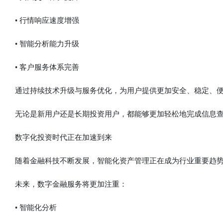
• 行情响应速度增强
• 智能分析能力升级
• 客户服务体系完善
通过持续技术升级与服务优化，为用户提供更加安全、稳定、便
无论是新用户还是长期投资用户，都能够更加轻松地完成信息查
数字化投资时代正在加速到来
随着金融科技不断发展，智能化资产管理正在成为行业重要趋
未来，数字金融服务将更加注重：
• 智能化分析