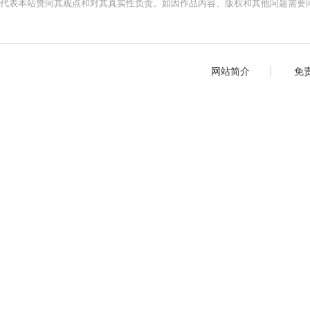
代表本站赞同其观点和对其真实性负责。如因作品内容、版权和其他问题需要同
网站简介
免