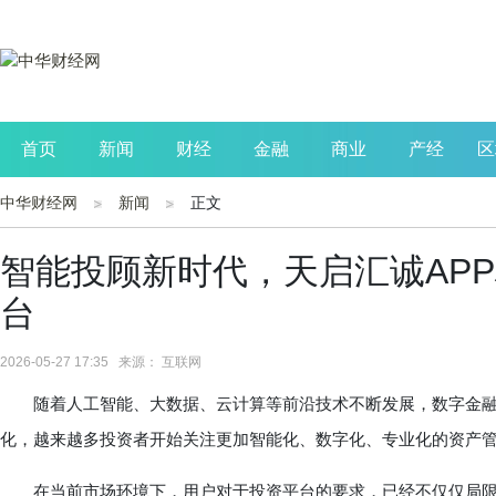
首页
新闻
财经
金融
商业
产经
区
中华财经网
新闻
正文
公司
生活
读书
财观察
投资
智能投顾新时代，天启汇诚AP
台
2026-05-27 17:35 来源： 互联网
随着人工智能、大数据、云计算等前沿技术不断发展，数字金融
化，越来越多投资者开始关注更加智能化、数字化、专业化的资产
在当前市场环境下，用户对于投资平台的要求，已经不仅仅局限