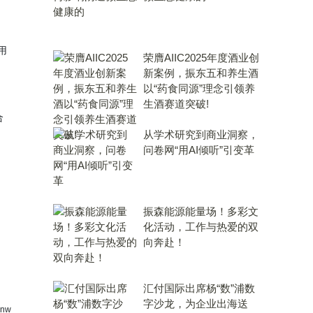
意用
荣膺AIIC2025年度酒业创
新案例，振东五和养生酒
以“药食同源”理念引领养
生酒赛道突破!
合
从学术研究到商业洞察，
问卷网“用AI倾听”引变革
振森能源能量场！多彩文
化活动，工作与热爱的双
向奔赴！
汇付国际出席杨“数”浦数
字沙龙，为企业出海送
nw