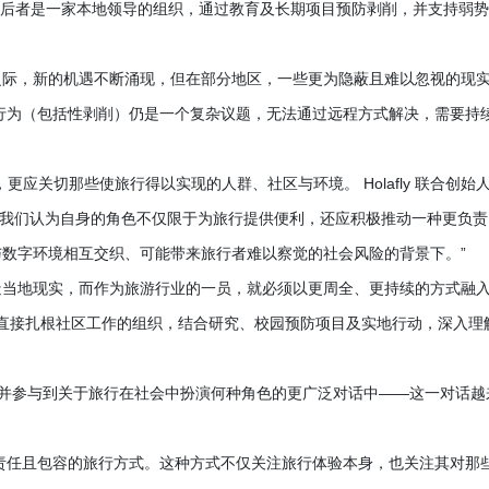
建立合作伙伴关系。后者是一家本地领导的组织，通过教育及长期项目预防剥削，并支持弱
之际，新的机遇不断涌现，但在部分地区，一些更为隐蔽且难以忽视的现
行为（包括性剥削）仍是一个复杂议题，无法通过远程方式解决，需要持
，更应关切那些使旅行得以实现的人群、社区与环境。 Holafly 联合创始
旅行品牌，我们认为自身的角色不仅限于为旅行提供便利，还应积极推动一种更负责
数字环境相互交织、可能带来旅行者难以察觉的社会风险的背景下。”
造当地现实，而作为旅游行业的一员，就必须以更周全、更持续的方式融
支持这样一家直接扎根社区工作的组织，结合研究、校园预防项目及实地行动，深入理
责任，并参与到关于旅行在社会中扮演何种角色的更广泛对话中——这一对话越
望推动一种更加负责任且包容的旅行方式。这种方式不仅关注旅行体验本身，也关注其对那