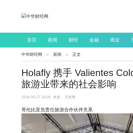
首页
新闻
财经
金融
商业
中华财经网
新闻
正文
公司
生活
读书
财观察
投资
Holafly 携手 Valient
旅游业带来的社会影响
2026-05-27 16:09 来源： 互联网
哥伦比亚负责任旅游合作伙伴关系