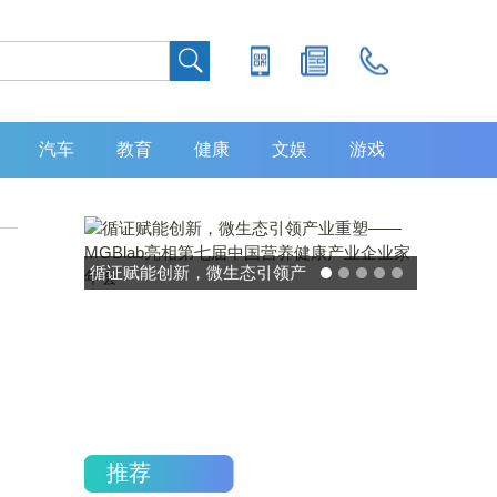
汽车
教育
健康
文娱
游戏
循证赋能创新，微生态引领产
业重塑——MGBlab亮相第七
届中国营养健康产业企业家年
会
推荐