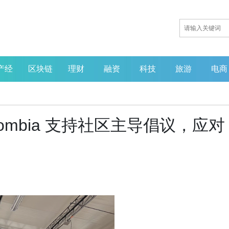
产经
区块链
理财
融资
科技
旅游
电商
es Colombia 支持社区主导倡议，应对