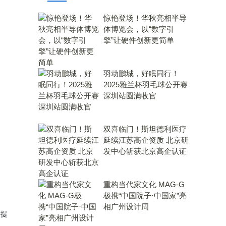
惊艳登场！华秋亮相半导
体博览会，以“数字引
擎”让硬件创新更简单
羽动鹏城，好眠同行！
2025雅兰杯羽毛球公开赛
深圳站圆满收官
双喜临门！斯坦德利医疗
延续江苏高企资质 北京研
发中心斩获北京高企认证
重构当代家文化 MAG-G
极携“中国院子·中国家”亮
相广州设计周
 提