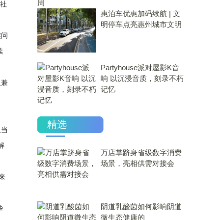
势社
惠泊车优惠加码续航 | 文
明停车点亮惠州城市文明
实问
续
Partyhouse派对屋影K音
响 以沉浸音质，刻录不朽
人兼
记忆
精选
入当
解
万店掌跻身省级数字消费
场景，亮相供需对接会
来
​阴道乳酸菌如何影响阴道
些
微生态健康的