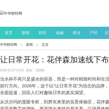
首页
新闻
财经
金融
商业
产经
区
中华财经网
新闻
正文
公司
生活
读书
财观察
投资
让日常开花：花伴森加速线下布
2026-05-27 15:53 来源： 互联网
当水杯不再只是盛水的容器，而是一种对精致时尚和生活态
前行方向。2026年，这个以“让日常开花”为信念的品
全面提速，回应人们对趣味日常的真实渴望。
从沃尔玛的显眼专柜，到胖东来里的实景体验区，花伴森已
是渠道数字的增长，更是跳出单纯交易关系，以场景体