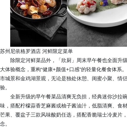
苏州尼依格罗酒店 河鲜限定菜单
除限定河鲜菜品外，「欣厨」周末早午餐也全面升
大体验概念，重构“健康+颜值+口感”的轻量化餐食体系
市城景和金鸡湖景观，无论是独处休憩、闺蜜小聚、情
验。
全新升级的早午餐菜品清爽无负担，经典迷你沙拉
味，搭配柠檬蒜香芝麻酱或柚子酱油汁，低脂清爽、食
芒果、覆盆子三款风味酸奶任选，搭配香脆瑞士冷麦片
念。