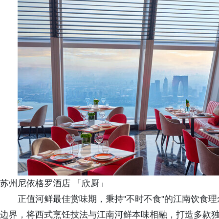
苏州尼依格罗酒店 「欣厨」
正值河鲜最佳赏味期，秉持"不时不食"的江南饮食
边界，将西式烹饪技法与江南河鲜本味相融，打造多款