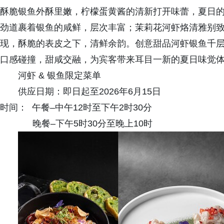
酥脆银鱼外酥里嫩，柠檬蛋黄酱的清新打开味蕾，夏日
劲道裹着银鱼的咸鲜，层次丰富；茉莉花河虾烙清雅别
现，酥脆的表皮之下，清鲜余韵。创意甜品河虾银鱼千
口感碰撞，甜咸交融，为宾客带来耳目一新的夏日味觉
河虾 & 银鱼限定菜单
供应日期：即日起至2026年6月15日
时间： 午餐–中午12时至下午2时30分
晚餐–下午5时30分至晚上10时