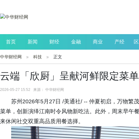
首页
新闻
财经
金融
商业
产经
区
中华财经网
科技
正文
公司
生活
读书
财观察
投资
云端「欣厨」呈献河鲜限定菜单
2026-05-27 15:52 来源： 中华财经网
苏州2026年5月27日 /美通社/ -- 仲夏初启，
菜单，创新演绎江南时令风物新吃法。此外，周末早午
来休闲社交双重高品质用餐选择。