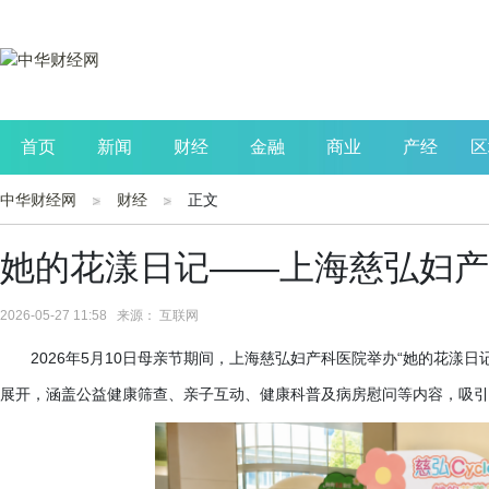
首页
新闻
财经
金融
商业
产经
区
中华财经网
财经
正文
公司
生活
读书
财观察
投资
她的花漾日记——上海慈弘妇产
2026-05-27 11:58 来源： 互联网
2026年5月10日母亲节期间，上海慈弘妇产科医院举办“她的花漾
展开，涵盖公益健康筛查、亲子互动、健康科普及病房慰问等内容，吸引