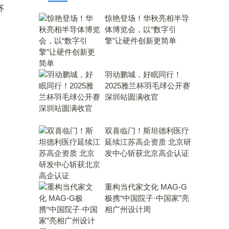
环
惊艳登场！华秋亮相半导
体博览会，以“数字引
擎”让硬件创新更简单
羽动鹏城，好眠同行！
2025雅兰杯羽毛球公开赛
深圳站圆满收官
双喜临门！斯坦德利医疗
延续江苏高企资质 北京研
发中心斩获北京高企认证
重构当代家文化 MAG-G
极携“中国院子·中国家”亮
相广州设计周