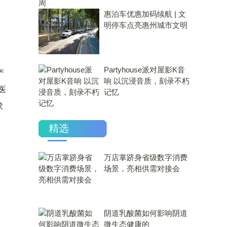
惠泊车优惠加码续航 | 文
明停车点亮惠州城市文明
Partyhouse派对屋影K音
产
响 以沉浸音质，刻录不朽
医
记忆
求
精选
万店掌跻身省级数字消费
场景，亮相供需对接会
​阴道乳酸菌如何影响阴道
微生态健康的