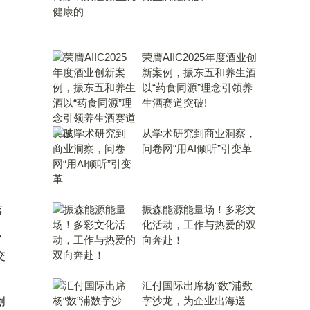
荣膺AIIC2025年度酒业创
新案例，振东五和养生酒
以“药食同源”理念引领养
生酒赛道突破!
从学术研究到商业洞察，
问卷网“用AI倾听”引变革
振森能源能量场！多彩文
落
化活动，工作与热爱的双
，
向奔赴！
交
、
汇付国际出席杨“数”浦数
字沙龙，为企业出海送
创