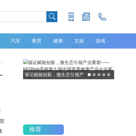
汽车
教育
健康
文娱
游戏
—
灵敏度超 80% 特异性 99%！
中大肿瘤防治中心携手吉因
加，发布 8 大高发癌种筛查
重磅研究
研
贺
推荐
政