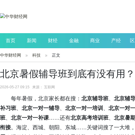
首页
新闻
财经
金融
商业
产经
区
中华财经网
科技
正文
公司
生活
读书
财观察
投资
北京暑假辅导班到底有没有用？
2026-05-27 09:15 来源： 互联网
每年暑假，北京家长都在搜：
北京辅导班
、
北京辅
补习班
、
北京一对一辅导
、
北京一对一培训
、
北京一对
班
、
北京一对一补课
……还有
北京高考培训班
、
北京暑
衔接
。海淀、西城、朝阳、东城……关键词搜了一大堆