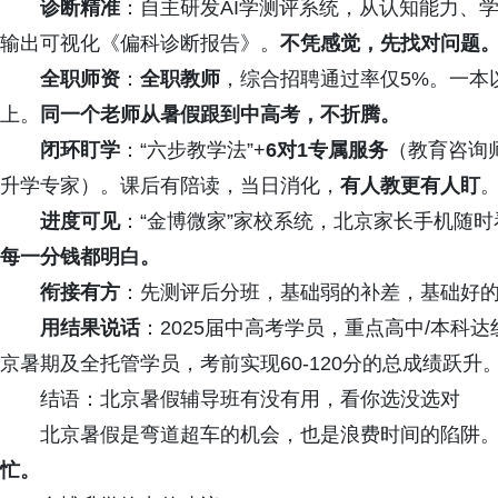
诊断精准
：自主研发AI学测评系统，从认知能力、
输出可视化《偏科诊断报告》。
不凭感觉，先找对问题
全职师资
：
全职教师
，综合招聘通过率仅5%。一本
上。
同一个老师从暑假跟到中高考，不折腾。
闭环盯学
：“六步教学法”+
6对1专属服务
（教育咨询
升学专家）。课后有陪读，当日消化，
有人教更有人盯
进度可见
：“金博微家”家校系统，北京家长手机随
每一分钱都明白。
衔接有方
：先测评后分班，基础弱的补差，基础好
用结果说话
：2025届中高考学员，重点高中/本科
京暑期及全托管学员，考前实现60-120分的总成绩跃升
结语：北京暑假辅导班有没有用，看你选没选对
北京暑假是弯道超车的机会，也是浪费时间的陷阱
忙。