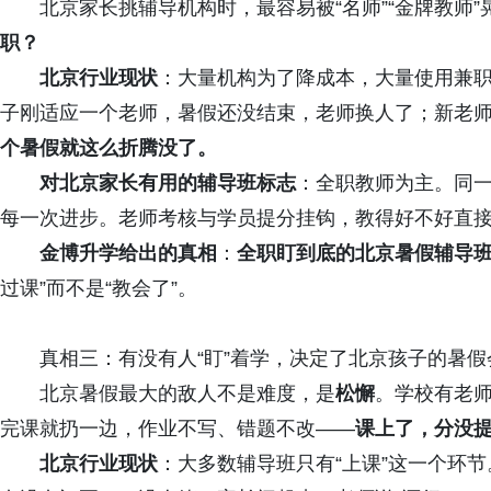
北京家长挑辅导机构时，最容易被“名师”“金牌教师
职？
北京行业现状
：大量机构为了降成本，大量使用兼
子刚适应一个老师，暑假还没结束，老师换人了；新老
个暑假就这么折腾没了。
对北京家长有用的辅导班标志
：全职教师为主。同
每一次进步。老师考核与学员提分挂钩，教得好不好直
金博升学给出的
真相
：
全职盯到底的北京暑假辅导
过课”而不是“教会了”。
真相三：有没有人“盯”着学，决定了北京孩子的暑
北京暑假最大的敌人不是难度，是
松懈
。学校有老
完课就扔一边，作业不写、错题不改——
课上了，分没
北京行业现状
：大多数辅导班只有“上课”这一个环