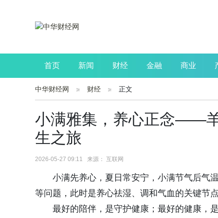
首页
新闻
财经
金融
商业
中华财经网
财经
正文
公司
生活
读书
财观察
投资
小满雅集，养心正念——
生之旅
2026-05-27 09:11 来源： 互联网
小满先养心，夏日常安宁，小满节气后气
等问题，此时是养心祛湿、调和气血的关键节
最好的陪伴，是守护健康；最好的健康，是