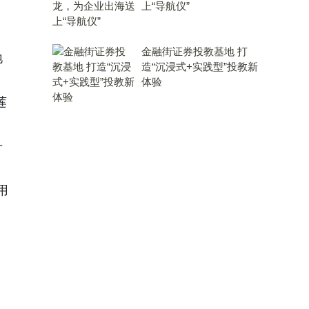
上“导航仪”
金融街证券投教基地 打
地
造“沉浸式+实践型”投教新
体验
莲
升
用