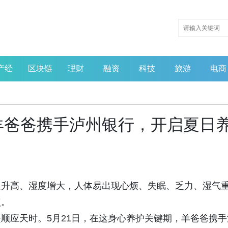
产经
区块链
理财
融资
科技
旅游
电商
羊爸爸携手泸州银行，开启夏日
温升高、湿度增大，人体易出现心烦、失眠、乏力、湿气
点。
顺应天时。5月21日，在这身心养护关键期，羊爸爸携手