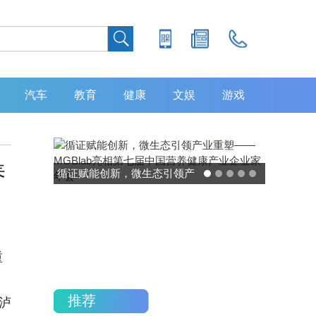
汽车
教育
健康
文娱
游戏
养
灵敏度超 80% 特异性 99%！
中大肿瘤防治中心携手吉因
加，发布 8 大高发癌种筛查
重磅研究
重
推荐
泸