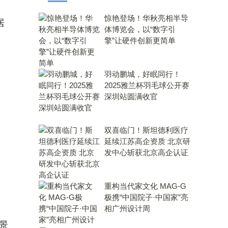
惊艳登场！华秋亮相半导
居
体博览会，以“数字引
擎”让硬件创新更简单
羽动鹏城，好眠同行！
2025雅兰杯羽毛球公开赛
深圳站圆满收官
双喜临门！斯坦德利医疗
延续江苏高企资质 北京研
发中心斩获北京高企认证
重构当代家文化 MAG-G
极携“中国院子·中国家”亮
相广州设计周
景