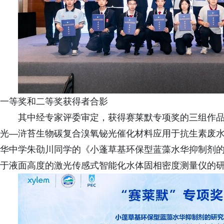
一等奖和二等奖获得者合影
其中经专家评委审定，获得赛莱默专项奖的三组作品
光—浒苔生物碳复合溴氧铋光催化材料应用于抗生素废水
华中学朱劭川同学的《小蓬草基环保型蓝藻水华抑制剂
于液面高度的激光传感式智能化水体固相密度测量仪的