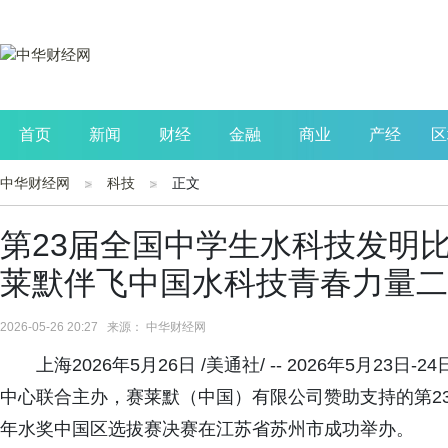
首页
新闻
财经
金融
商业
产经
区
中华财经网
科技
正文
公司
生活
读书
财观察
投资
第23届全国中学生水科技发明
莱默伴飞中国水科技青春力量二
2026-05-26 20:27 来源： 中华财经网
上海2026年5月26日 /美通社/ -- 2026年5月
中心联合主办，赛莱默（中国）有限公司赞助支持的第2
年水奖中国区选拔赛决赛在江苏省苏州市成功举办。