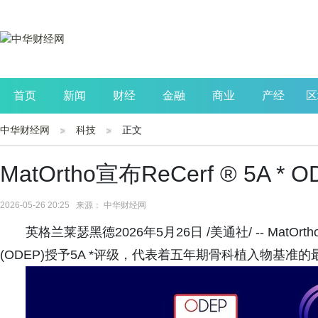
首页
新闻
财经
金融
商业
产经
区
中华财经网
科技
正文
公司
生活
读书
财观察
投资
MatOrtho宣布ReCerf ® 5A *
2026-05-26 20:25 来源： 中华财经网
英格兰莱瑟黑德2026年5月26日 /美通社/ -- MatO
(ODEP)授予5A *评级，代表着五年期骨科植入物基准