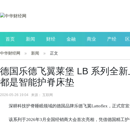
首页
新闻
财经
金融
商业
产经
区
中华财经网
新闻
正文
公司
生活
读书
财观察
投资
德国乐德飞翼莱堡 LB 系列全
都是智能护脊床垫
2026-05-26 19:04 来源： 互联网
深耕科技护脊睡眠领域的德国品牌乐德飞翼Lattoflex，正式官
该系列于2026年3月全国经销商大会首次亮相，凭借德国精工护