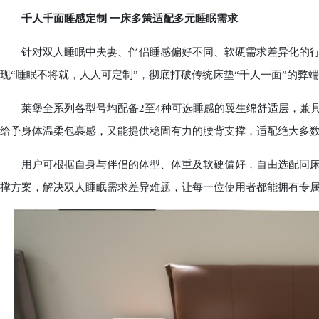
千人千面睡感定制 一床多策适配多元睡眠需求
针对双人睡眠中夫妻、伴侣睡感偏好不同、软硬需求差异化的行业
现“睡眠不将就，人人可定制”，彻底打破传统床垫“千人一面”的弊
莱堡全系列各型号均配备2至4种可选睡感的翼生绵舒适层，兼具
给予身体温柔包裹感，又能提供稳固有力的腰背支撑，适配绝大多
用户可根据自身与伴侣的体型、体重及软硬偏好，自由选配同床不
撑方案，解决双人睡眠需求差异难题，让每一位使用者都能拥有专