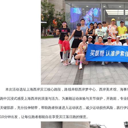
本次活动选址上海西岸滨江核心路段，路线串联西岸梦中心、西岸美术馆、海事塔
跑中沉浸式感受上海西岸的浪漫与活力。为兼顾运动体验与关节保护，开跑前，专业
关键肌群，充分拉伸韧带，帮助跑者快速进入运动状态，减少运动损伤风险，践行伊
10分钟出发，让每位跑者都能自在享受滨江落日跑的惬意。