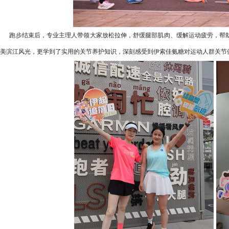
跑步结束后，专业主理人带领大家放松拉伸，舒缓腿部肌肉、缓解运动疲劳，帮助
美滨江风光，更学到了实用的关节养护知识，深刻感受到伊索佳氨糖对运动人群关节