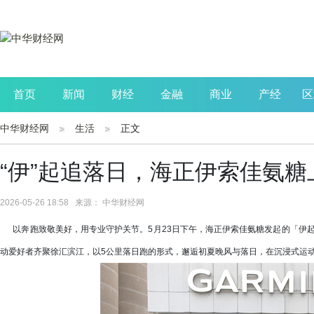
首页
新闻
财经
金融
商业
产经
区
中华财经网
生活
正文
公司
生活
读书
财观察
投资
“伊”起追落日，海正伊索佳氨
2026-05-26 18:58 来源： 中华财经网
以奔跑致敬美好，用专业守护关节。5月23日下午，海正伊索佳氨糖发起的「伊起
动爱好者齐聚徐汇滨江，以5公里落日跑的形式，邂逅初夏晚风与落日，在沉浸式运