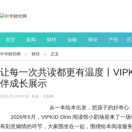
首页
新闻
财经
金融
商业
产经
区
中华财经网
财经
正文
公司
生活
读书
财观察
投资
让每一次共读都更有温度丨VIPKI
伴成长展示
2026-05-26 09:50 来源： 互联网
从一本绘本出发，把孩子的好奇心
2026年5月，VIPKID Dino 阅读馆小剧场迎
有刻意煽情的环节，大家围坐在一起，围绕绘本阅读服