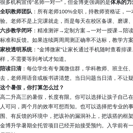
很多机构宣传“名师一对一”，但金博更强调的是
体系的力
全职教师团队
：所有老师100%全职，持教师资格证，
验。老师不是上完课就走，而是每天在校区备课、磨课
六步教学闭环
：精准测评→定制方案→一对一授课→陪
标准和反馈。如果连续两周周测正确率不达标，教学方
家校透明系统
：“金博微家”让家长通过手机随时查看排
样，不需要等到考试才知道。
陪读日清
：每位学生有专属微信群，学科教师、班主任
去，老师用语音或板书讲清楚。当日问题当日清，不让
这个暑假，你打算怎么过？
高二升高三的暑假，长度有限。你可以选择让孩子自己
人可问，两个月的效率可想而知。也可以选择把专业的
围、有反馈的环境中，把该补的漏洞补上，把该搭的框
金博升学暑期全托管项目已经开始接受预约。入学前有一