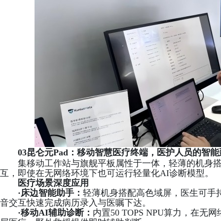
03
昆仑元Pad：移动智慧医疗终端，医护人员的智能
集移动工作站与旗舰平板属性于一体，轻薄的机身
互，即使在无网络环境下也可运行轻量化
AI诊断模型。
医疗场景深度应用
·
床边智能助手：
轻薄机身搭配高色域屏，医生可手
音交互快速完成病历录入与医嘱下达。
·
移动
AI辅助诊断：
内置
50 TOPS NPU算力，