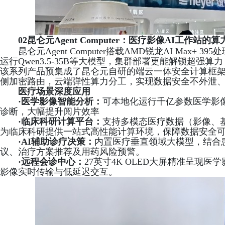
02
昆仑元Agent Computer：医疗影像AI工作站的
昆仑元
Agent Computer搭载AMD锐龙AI Max+
运行Qwen3.5-35B等大模型，集群部署更能解锁超强
该系列产品预集成了昆仑元自研的端云一体安全计算框
侧加密路由，云端弹性算力分工，实现数据安全不外泄
医疗场景深度应用
·
医学影像智能分析：
可本地化运行千亿参数医学影
诊断，大幅提升阅片效率
·
临床科研计算平台：
支持多模态医疗数据（影像、
为临床科研提供一站式高性能计算环境，保障数据安全
·
AI辅助诊疗决策：
内置医疗垂直领域大模型，结合
议、治疗方案推荐及用药风险预警。
·
远程会诊中心：
27英寸4K OLED大屏精准呈现
影像实时传输与低延迟交互。