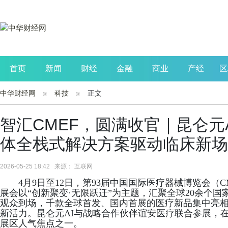
首页
新闻
财经
金融
商业
产经
区
中华财经网
科技
正文
公司
生活
读书
财观察
投资
智汇CMEF，圆满收官｜昆仑元
体全栈式解决方案驱动临床新场
2026-05-25 18:42 来源： 互联网
4月9日至12日，第93届中国国际医疗器械博览会（
展会以“创新聚变·无限跃迁”为主题，汇聚全球20余个国家
观众到场，千款全球首发、国内首展的医疗新品集中亮相
新活力。昆仑元AI与战略合作伙伴谊安医疗联合参展，在4
展区人气焦点之一。