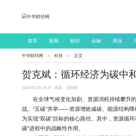
首页
新闻
财经
金融
商业
中华财经网
科技
正文
公司
生活
读书
财观察
投资
贺克斌：循环经济为碳中
2026-05-25 18:37 来源： 互联网
在全球气候变化加剧、资源消耗持续攀升
战。“五碳”并举——资源增效减碳、能源结构
为实现“双碳”目标的核心路径。其中，资源循
碳”进程中的战略性作用。