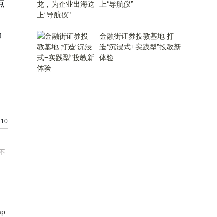
点
上“导航仪”
场
金融街证券投教基地 打
造“沉浸式+实践型”投教新
体验
10
不
ap