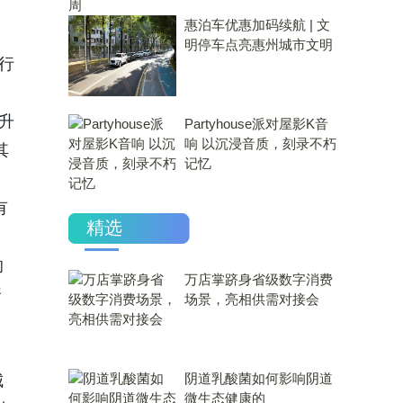
惠泊车优惠加码续航 | 文
明停车点亮惠州城市文明
行
升
Partyhouse派对屋影K音
响 以沉浸音质，刻录不朽
其
记忆
有
精选
的
万店掌跻身省级数字消费
资
场景，亮相供需对接会
​阴道乳酸菌如何影响阴道
城
微生态健康的