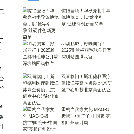
，
惊艳登场！华秋亮相半导
无
体博览会，以“数字引
擎”让硬件创新更简单
了
羽动鹏城，好眠同行！
开
2025雅兰杯羽毛球公开赛
深圳站圆满收官
我
双喜临门！斯坦德利医疗
台
延续江苏高企资质 北京研
华
发中心斩获北京高企认证
经
重构当代家文化 MAG-G
极携“中国院子·中国家”亮
随
相广州设计周
利