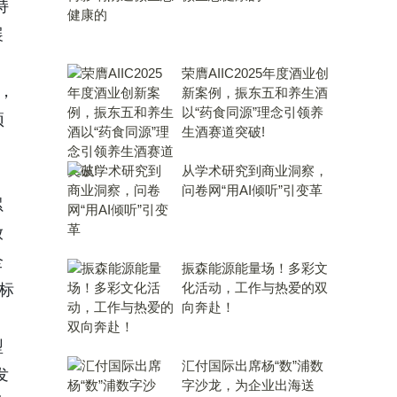
持
展
荣膺AIIC2025年度酒业创
，
新案例，振东五和养生酒
以“药食同源”理念引领养
预
生酒赛道突破!
从学术研究到商业洞察，
问卷网“用AI倾听”引变革
累
放
全
振森能源能量场！多彩文
化活动，工作与热爱的双
标
向奔赴！
型
汇付国际出席杨“数”浦数
发
字沙龙，为企业出海送