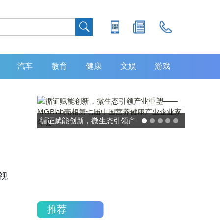
汽车
教育
健康
文娱
游戏
循证赋能创新，微生态引领产
业重塑——MGBlab亮相第七
届中国营养健康产业企业家年
会
视
推荐