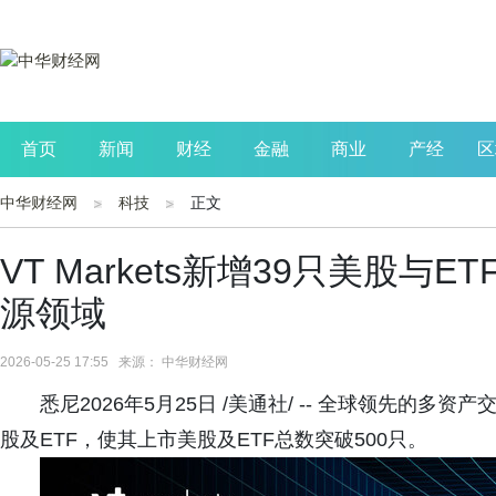
首页
新闻
财经
金融
商业
产经
区
中华财经网
科技
正文
公司
生活
读书
财观察
投资
VT Markets新增39只美股与
源领域
2026-05-25 17:55 来源： 中华财经网
悉尼2026年5月25日 /美通社/ -- 全球领先的多资产
股及ETF，使其上市美股及ETF总数突破500只。