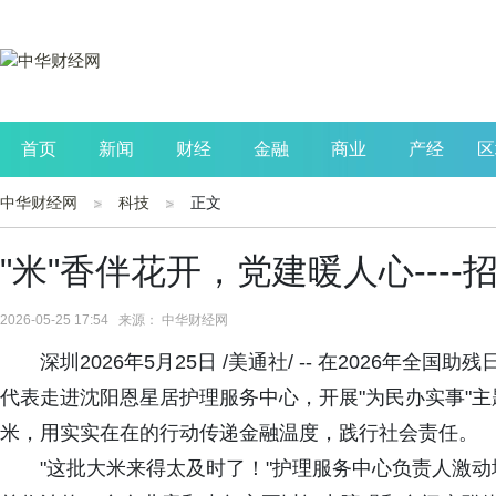
首页
新闻
财经
金融
商业
产经
区
中华财经网
科技
正文
公司
生活
读书
财观察
投资
"米"香伴花开，党建暖人心---
2026-05-25 17:54 来源： 中华财经网
深圳2026年5月25日 /美通社/ -- 在2026
代表走进沈阳恩星居护理服务中心，开展"为民办实事"主
米，用实实在在的行动传递金融温度，践行社会责任。
"这批大米来得太及时了！"护理服务中心负责人激