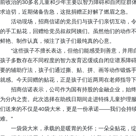
前收治的30多名儿童和少年主要以智力障碍和自闭症群
求迫切，近期储备告急，这批捐赠正好解了燃眉之急。
活动现场，招商信诺的党员们与孩子们亲切互动，
的手工贴花，回赠给党员叔叔阿姨们。虽然他们的动作
鲜艳、制作认真，倾注了孩子们最纯真的心意。
"这些孩子不擅长表达，但他们能感受到善意，并用
孩子多数存在不同程度的智力发育迟缓或自闭症谱系障
要的辅助疗法，孩子们通过撕、贴、拼、画等动作锻炼
就感。今天回赠的贴花，正是孩子们近两周在老师指导
招商信诺表示，公司作为国有持股的金融企业，始终
为分内之责。此次选择在助残日期间走进特殊儿童护理服
们送来的不仅是40袋大米，更是一份承诺——我们会持
难。"
一袋袋大米，承载的是暖胃的关怀；一朵朵贴花，