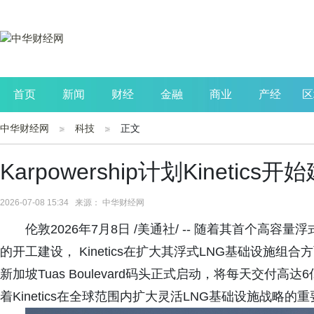
首页
新闻
财经
金融
商业
产经
区
中华财经网
科技
正文
公司
生活
读书
财观察
投资
Karpowership计划Kineti
2026-07-08 15:34 来源： 中华财经网
伦敦2026年7月8日 /美通社/ -- 随着其首个高容量浮式
的开工建设， Kinetics在扩大其浮式LNG基础设施组合
新加坡Tuas Boulevard码头正式启动，将每天交付高达
着Kinetics在全球范围内扩大灵活LNG基础设施战略的