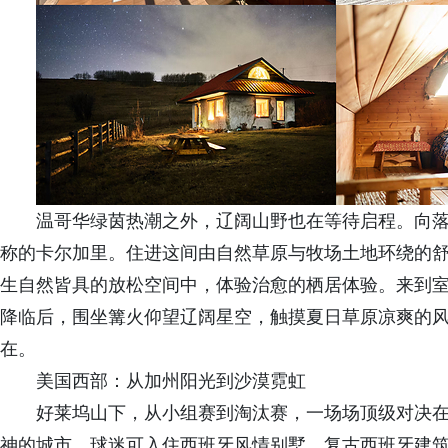
温哥华绿茵热潮之外，辽阔山野也在等待启程。向落
称的卡尔加里。住进这间由自然草原与牧场土地环绕的
生自然皆具的放松空间中，体验治愈的栖居体验。来到
降临后，围坐篝火仰望辽阔星空，触摸夏日草原凉爽的
在。
美国西部：从加州阳光到沙漠霓虹
好莱坞山下，从小组赛到淘汰赛，一场场顶级对决
神的城市，球迷可入住西班牙风情别墅，复古西班牙建