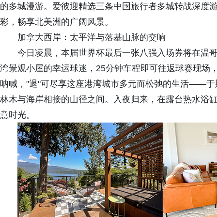
的多城漫游。爱彼迎精选三条中国旅行者多城转战深度
彩，畅享北美洲的广阔风景。
加拿大西岸：太平洋与落基山脉的交响
今日凌晨，本届世界杯最后一张八强入场券将在温
湾景观小屋的幸运球迷，25分钟车程即可往返球赛现场，
呐喊，"退"可尽享这座港湾城市多元而松弛的生活——
林木与海岸相接的山径之间。入夜归来，在露台热水浴
意时光。