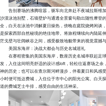
告别赛场的沸腾喧嚣，驱车向北奔赴不夜城拉斯维
沙漠泳池别墅，石墙壁炉与通透全景窗勾勒出随性摩登
全，白天在泳池中消解夏日燥热，傍晚在庭院烧烤闲谈
是探索西部自然秘境的绝佳地带。将旅程继续向内陆延
茫戈壁与壮阔峡谷之间，感受极致地貌带来的视觉震撼
美国东海岸：决战大都会与历史名城巡礼
在赛程密集的美国东海岸，数座历史名城串联起足
发，入住这间明亮舒适的设计感loft，轻松往返赛场之余
神的历史；也可以在查尔斯河畔漫步，伴着夏日和风感
小时便可抵达费城，入住位于市中心的阳光公寓。白天
道的费城芝士牛排，感受自由的生活神采。