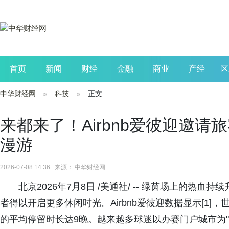
首页
新闻
财经
金融
商业
产经
区
中华财经网
科技
正文
公司
生活
读书
财观察
投资
来都来了！Airbnb爱彼迎邀
漫游
2026-07-08 14:36 来源： 中华财经网
北京2026年7月8日 /美通社/ -- 绿茵场上的
者得以开启更多休闲时光。Airbnb爱彼迎数据显示[1
的平均停留时长达9晚。越来越多球迷以办赛门户城市为