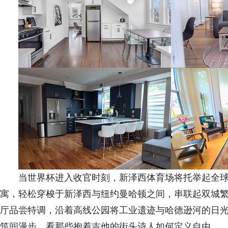
当世界杯进入收官时刻，新泽西体育场将托举起全
寓，轻松穿梭于新泽西与纽约曼哈顿之间，串联起双城
厅品尝特调，沿着高线公园将工业遗迹与哈德逊河的日
筑间漫步，看那些抱着吉他的街头诗人如何定义自由。