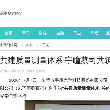
首页
新闻
财经
金融
商业
产经
区
中华财经网
科技
正文
公司
生活
读书
财观察
投资
共建质量测量体系 宇瞳蔡司共
2026-07-08 14:06 来源： 互联网
2026年7月7日，东莞市宇瞳光学科技股份有限公
限公司（以下简称蔡司）合作的
“
共建质量测量体系”
签
光学总部举行。