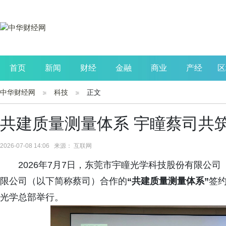
首页
新闻
财经
金融
商业
产经
区
中华财经网
科技
正文
公司
生活
读书
财观察
投资
共建质量测量体系 宇瞳蔡司共
2026-07-08 14:06 来源： 互联网
2026年7月7日，东莞市宇瞳光学科技股份有限公
限公司（以下简称蔡司）合作的
“
共建质量测量体系”
签
光学总部举行。