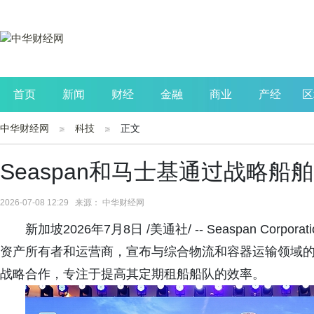
首页
新闻
财经
金融
商业
产经
区
中华财经网
科技
正文
公司
生活
读书
财观察
投资
Seaspan和马士基通过战略
2026-07-08 12:29 来源： 中华财经网
新加坡2026年7月8日 /美通社/ -- Seaspan Corpora
资产所有者和运营商，宣布与综合物流和容器运输领域的全球领导者A
战略合作，专注于提高其定期租船船队的效率。