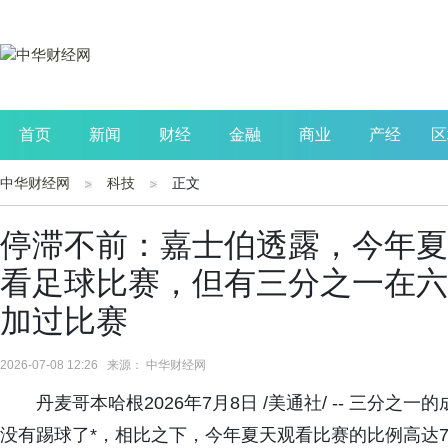
首页
新闻
财经
金融
商业
产经
区
中华财经网
科技
正文
公司
生活
读书
财观察
投资
停滞不前：嘉士伯透露，今年夏
看足球比赛，但有三分之一在六
加过比赛
2026-07-08 12:26 来源： 中华财经网
丹麦哥本哈根2026年7月8日 /美通社/ -- 三分之
没有踢球了*，相比之下，今年夏天观看比赛的比例高达7