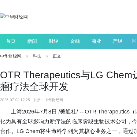
首页
新闻
财经
金融
商业
产经
区
中华财经网
科技
正文
公司
生活
读书
财观察
投资
OTR Therapeutics与LG
瘤疗法全球开发
2026-07-08 12:25 来源： 中华财经网
上海2026年7月8日 /美通社/ -- OTR Therap
化为具有全球影响力新疗法的临床阶段生物技术公司，今日
合作。LG Chem将生命科学列为其核心业务之一，通