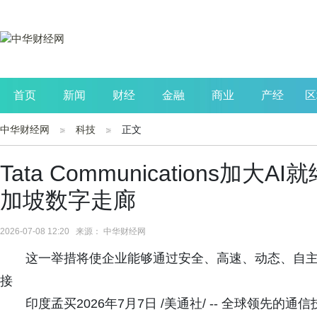
首页
新闻
财经
金融
商业
产经
区
中华财经网
科技
正文
公司
生活
读书
财观察
投资
Tata Communications加
加坡数字走廊
2026-07-08 12:20 来源： 中华财经网
这一举措将使企业能够通过安全、高速、动态、自
接
印度孟买2026年7月7日 /美通社/ -- 全球领先的通信技