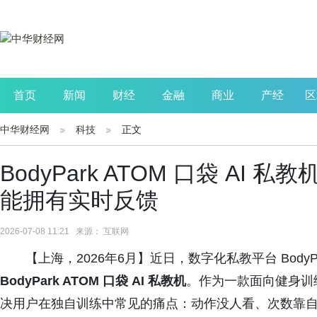
首页
新闻
财经
金融
商业
产经
区
中华财经网
科技
正文
公司
生活
读书
财观察
投资
BodyPark ATOM 口袋 A
能拥有实时反馈
2026-07-08 11:21 来源： 互联网
【上海，2026年6月】近日，数字化私教平台 Bod
BodyPark ATOM 口袋 AI 私教机
。作为一款面向健身训练场景的
决用户在独自训练中常见的痛点：动作没人看、次数靠