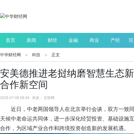
首页
新闻
财经
金融
商业
产经
区
中华财经网
科技
正文
公司
生活
读书
财观察
投资
安美德推进老挝纳磨智慧生态新城
合作新空间
2026-07-08 08:49 来源： 互联网
近日，中老两国领导人在北京举行会谈，双方一致同
天候中老命运共同体，进一步深化经贸投资、基础设施
合作，为区域产业合作和跨境投资创造新的发展机遇。