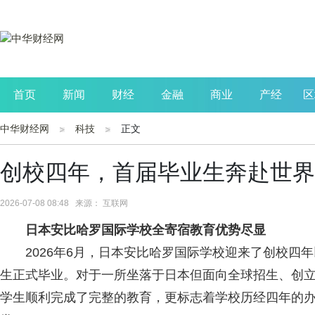
首页
新闻
财经
金融
商业
产经
区
中华财经网
科技
正文
公司
生活
读书
财观察
投资
创校四年，首届毕业生奔赴世界
2026-07-08 08:48 来源： 互联网
日本安比哈罗国际学校全寄宿教育优势尽显
2026年6月，日本安比哈罗国际学校迎来了创校四年
生正式毕业。对于一所坐落于日本但面向全球招生、创
学生顺利完成了完整的教育，更标志着学校历经四年的