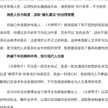
目光审视人性，以理性的头脑挑战天命，感受那份“天行有常，不为尧存
洞悉人性与制度，汲取“隆礼重法”的治理智慧
在核心价值观的传递上，《大师荀子》精准提炼了荀子思想的现实指
虽本恶，但通过后天的学习与礼法约束，完全可以“化性起伪”，趋向于善
系社会秩序的基石，法是维护公平正义的利器。这种将儒家人文关怀与法
据，更为现代人在复杂社会中的组织管理、制度建设提供了极具前瞻性的
跨越千年的精神共鸣，指引现代人生路
《大师荀子》不仅是一部历史传记，更是一部充满现代智慧的生存宝
以及“锲而不舍”的务实行动派宣言，犹如一剂强心针，鼓励现代人不断
醒我们在追求专业发展的同时，不可忽视道德教化与人文素养的培育。
在2026年北京图博会这个探寻文化根脉的舞台上，《大师荀子》以
的绝佳机会。翻开这本书，让我们在回顾历史的同时，汲取那份刚健务实
好的未来。