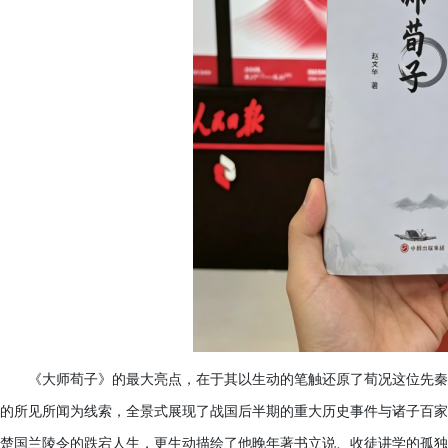
《大师荀子》的最大亮点，在于其以生动的笔触还原了荀况这位先秦
的所见所闻为线索，全景式展现了战国后半期的重大历史事件与诸子百家
楚国兰陵令的跌宕人生，更生动描绘了他晚年著书立说、收徒讲学的孤独