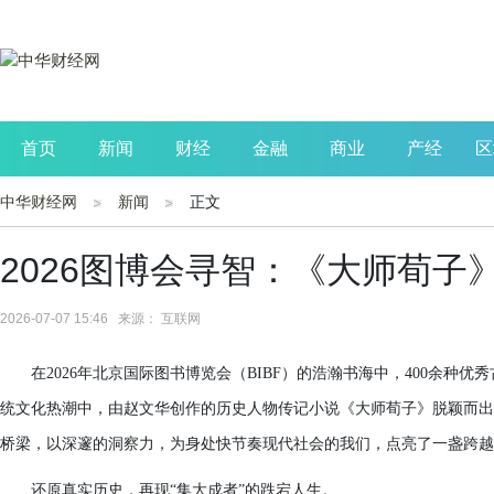
首页
新闻
财经
金融
商业
产经
区
中华财经网
新闻
正文
公司
生活
读书
财观察
投资
2026图博会寻智：《大师荀子
2026-07-07 15:46 来源： 互联网
在2026年北京国际图书博览会（BIBF）的浩瀚书海中，400余
统文化热潮中，由赵文华创作的历史人物传记小说《大师荀子》脱颖而出
桥梁，以深邃的洞察力，为身处快节奏现代社会的我们，点亮了一盏跨越
还原真实历史，再现“集大成者”的跌宕人生
。