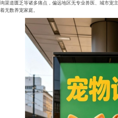
询渠道匮乏等诸多痛点，偏远地区无专业兽医、城市宠
着无数养宠家庭。