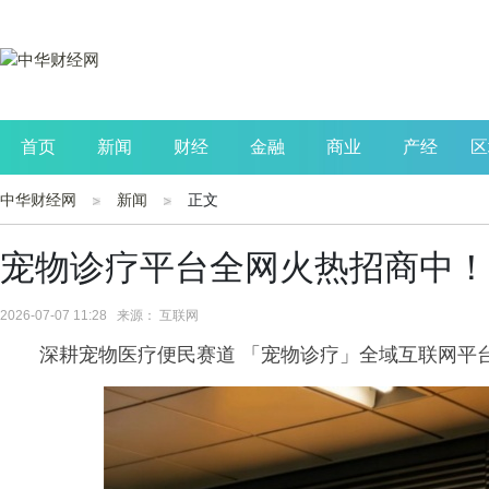
首页
新闻
财经
金融
商业
产经
区
中华财经网
新闻
正文
公司
生活
读书
财观察
投资
宠物诊疗平台全网火热招商中！
2026-07-07 11:28 来源： 互联网
深耕宠物医疗便民赛道 「宠物诊疗」全域互联网平