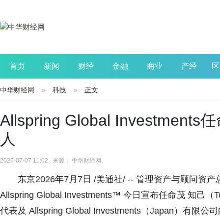
首页
新闻
财经
金融
商业
产经
区
中华财经网
科技
正文
公司
生活
读书
财观察
投资
Allspring Global Inves
人
2026-07-07 11:02 来源： 中华财经网
东京2026年7月7日 /美通社/ -- 管理资产与顾问
Allspring Global Investments™ 今日宣布任命茂 
代表及 Allspring Global Investments（J