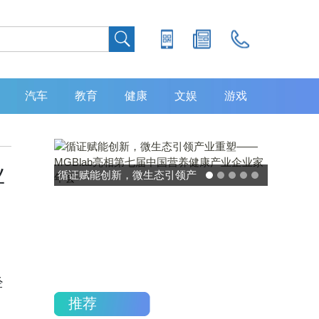
汽车
教育
健康
文娱
游戏
业
产
灵敏度超 80% 特异性 99%！
七
中大肿瘤防治中心携手吉因
年
加，发布 8 大高发癌种筛查
重磅研究
经
推荐