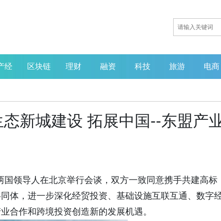
产经
区块链
理财
融资
科技
旅游
电商
态新城建设 拓展中国--东盟产
循证赋能创新，微生态引领
业重塑——MGBlab亮相第
届中国营养健康产业企业家
会
日，中老两国领导人在北京举行会谈，双方一致同意携手共建高标
共同体，进一步深化经贸投资、基础设施互联互通、数字
产业合作和跨境投资创造新的发展机遇。