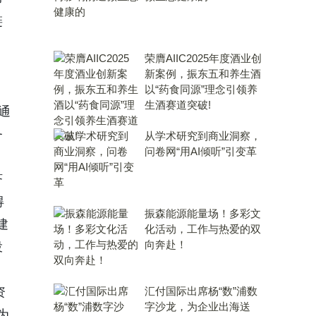
链
荣膺AIIC2025年度酒业创
新案例，振东五和养生酒
以“药食同源”理念引领养
生酒赛道突破!
通
务
从学术研究到商业洞察，
问卷网“用AI倾听”引变革
济
得
振森能源能量场！多彩文
建
化活动，工作与热爱的双
向奔赴！
投
资
汇付国际出席杨“数”浦数
字沙龙，为企业出海送
为