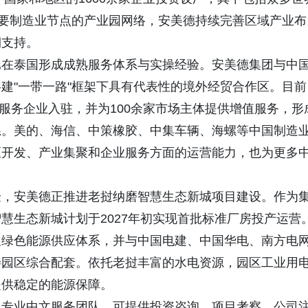
主要制造业节点的产业园网络，安美德持续完善区域产业布
期支持。
已在泰国形成成熟服务体系与实操经验。安美德集团与中
建"一带一路"框架下具有代表性的境外经贸合作区。目前
套服务企业入驻，并为100余家市场主体提供增值服务，形
系。美的、海信、中策橡胶、中集车辆、海螺等中国制造
区开发、产业集聚和企业服务方面的运营能力，也为更多
。
验，安美德正推进老挝纳磨智慧生态新城项目建设。作为
慧生态新城计划于2027年初实现首批标准厂房投产运营
及绿色能源供应体系，并与中国电建、中国华电、南方电
善园区综合配套。依托老挝丰富的水电资源，园区工业用
提供稳定的能源保障。
了专业中文服务团队，可提供投资咨询、项目考察、公司