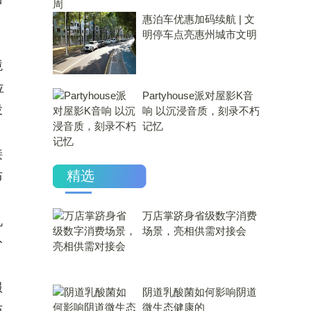
惠泊车优惠加码续航 | 文
明停车点亮惠州城市文明
境
位
Partyhouse派对屋影K音
投
响 以沉浸音质，刻录不朽
记忆
接
精选
布
万店掌跻身省级数字消费
机
场景，亮相供需对接会
分
服
​阴道乳酸菌如何影响阴道
微生态健康的
布