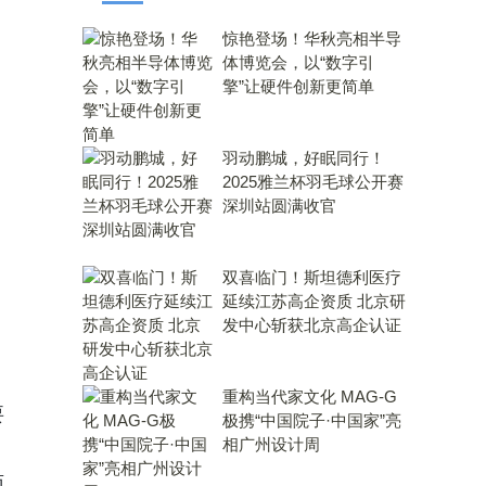
惊艳登场！华秋亮相半导
体博览会，以“数字引
擎”让硬件创新更简单
羽动鹏城，好眠同行！
2025雅兰杯羽毛球公开赛
深圳站圆满收官
双喜临门！斯坦德利医疗
延续江苏高企资质 北京研
发中心斩获北京高企认证
重构当代家文化 MAG-G
要
极携“中国院子·中国家”亮
相广州设计周
面