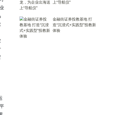
上“导航仪”
业
品
金融街证券投教基地 打
效
造“沉浸式+实践型”投教新
体验
农
专
资
运
平
界