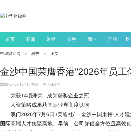
首页
新闻
财经
金融
商业
产经
区
中华财经网
科技
正文
公司
生活
读书
财观察
投资
金沙中国荣膺香港"2026年员
2026-07-07 10:41 来源： 中华财经网
荣获14项殊荣 成为获奖企业之冠
人资策略成果获国际业界高度认同
澳门2026年7月6日 /美通社/ -- 金沙中国秉持
国际高端人才集聚高地。早前，公司凭借全方位且高效创新