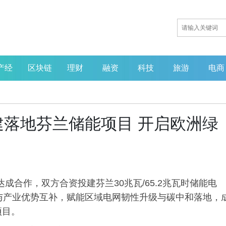
产经
区块链
理财
融资
科技
旅游
电商
落地芬兰储能项目 开启欧洲绿
达成合作，双方合资投建芬兰30兆瓦/65.2兆瓦时储能电
本与产业优势互补，赋能区域电网韧性升级与碳中和落地，
项目。