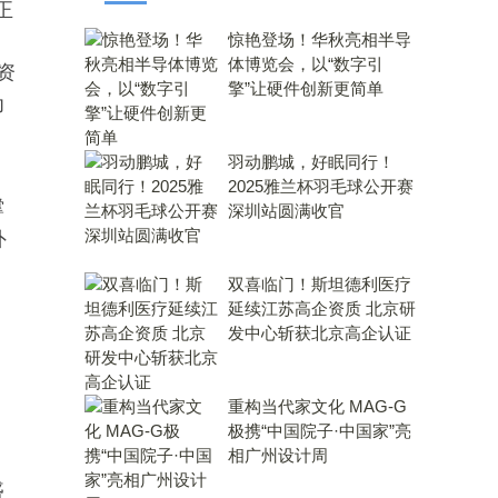
正
惊艳登场！华秋亮相半导
体博览会，以“数字引
资
擎”让硬件创新更简单
为
羽动鹏城，好眠同行！
2025雅兰杯羽毛球公开赛
撑
深圳站圆满收官
外
双喜临门！斯坦德利医疗
延续江苏高企资质 北京研
发中心斩获北京高企认证
、
。
重构当代家文化 MAG-G
极携“中国院子·中国家”亮
相广州设计周
盛