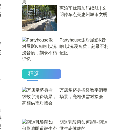
配
惠泊车优惠加码续航 | 文
拓
明停车点亮惠州城市文明
Partyhouse派对屋影K音
管
响 以沉浸音质，刻录不朽
碳
记忆
精选
命
万店掌跻身省级数字消费
场景，亮相供需对接会
色
展
​阴道乳酸菌如何影响阴道
使
微生态健康的