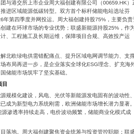
与港交所上市企业周大福创建有限公司（00659.HK）
力推进区域能源低碳转型。双方首个标杆储能电站选址芬
2026年第四季度并网投运。周大福创建持股75%，主要负责
创建在环球市场的专业优势；联盛新能源持股25%，作
设计、工程施工及长期运维，保障项目合规、高效投产运
缓解北欧绿电供需错配痛点、提升区域电网调节能力、支
场布局再进一步，是企业落实全球化ESG理念、扩充海
多国储能市场筑牢了坚实基础。
项目
能源规模化建设，风电、光伏等新能源发电固有的波动性
能已成为新型电力系统刚需，欧洲储能市场增长潜力显著
新能源渗透率持续走高，电价波动频繁，储能商业化模式成
。
项目落地。周大福创建聚焦资金统筹与投资管控职能；联