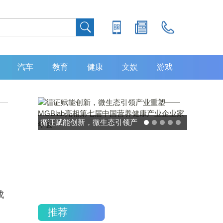
汽车
教育
健康
文娱
游戏
循证赋能创新，微生态引领产
业重塑——MGBlab亮相第七
届中国营养健康产业企业家年
会
成
推荐