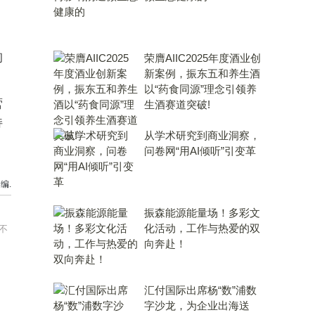
。
构
荣膺AIIC2025年度酒业创
新案例，振东五和养生酒
以“药食同源”理念引领养
营
生酒赛道突破!
持
从学术研究到商业洞察，
问卷网“用AI倾听”引变革
编.
振森能源能量场！多彩文
化活动，工作与热爱的双
不
向奔赴！
汇付国际出席杨“数”浦数
字沙龙，为企业出海送