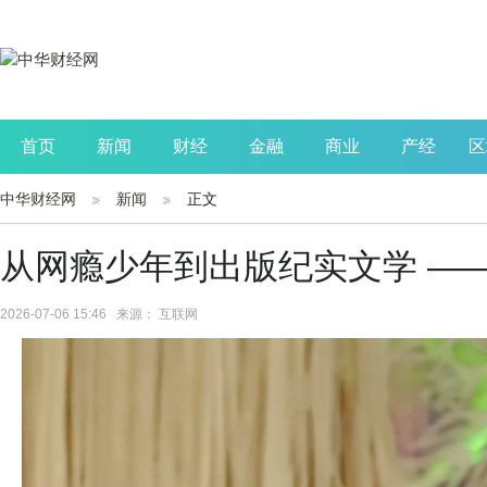
首页
新闻
财经
金融
商业
产经
区
中华财经网
新闻
正文
公司
生活
读书
财观察
投资
从网瘾少年到出版纪实文学 —
2026-07-06 15:46 来源： 互联网